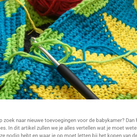
 op zoek naar nieuwe toevoegingen voor de babykamer? Dan 
 In dit artikel zullen we je alles vertellen wat je moet wet
 nodig hebt en waar je op moet letten bij het kopen van d