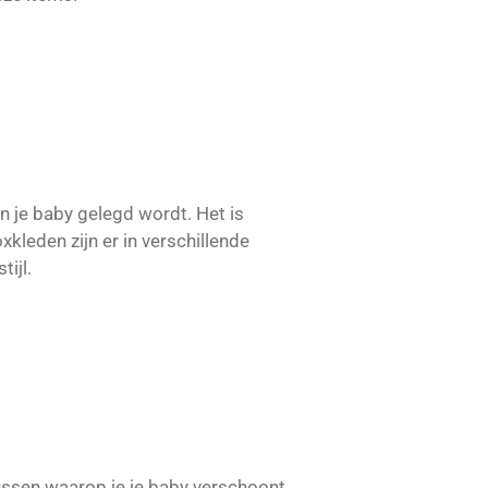
an je baby gelegd wordt. Het is
xkleden zijn er in verschillende
tijl.
ssen waarop je je baby verschoont.