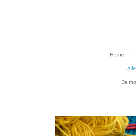
Ga
direct
naar
de
hoofdinhoud
Home
All
De mo