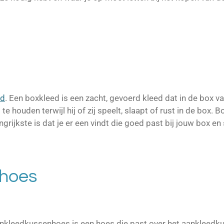
ed
. Een boxkleed is een zacht, gevoerd kleed dat in de box v
houden terwijl hij of zij speelt, slaapt of rust in de box. Bo
rijkste is dat je er een vindt die goed past bij jouw box en s
hoes
kleedkussenhoes is een hoes die past over het aankleedku