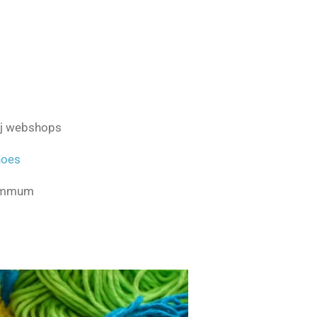
ij webshops
hoes
Summum